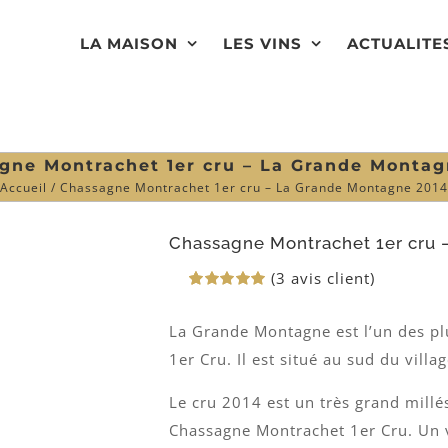
LA MAISON
LES VINS
ACTUALITE
gne Montrachet 1er cru – La Grande Montag
Accueil
Chassagne Montrachet 1er cru – La Grande Montagne 201
Chassagne Montrachet 1er cru 
(
3
avis client)
Noté
3
5.00
sur 5 basé
La Grande Montagne est l’un des pl
sur
notations
1er Cru. Il est situé au sud du vill
client
Le cru 2014 est un très grand millé
Chassagne Montrachet 1er Cru. Un v