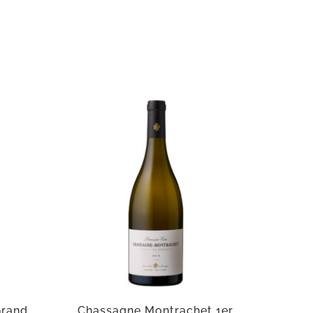
Grand
Chassagne Montrachet 1er