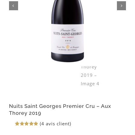
Nuits Saint Georges Premier Cru – Aux
Thorey 2019
(
4
avis client)
Noté
4
5.00