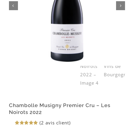
Chambolle Musigny Premier Cru – Les
Noirots 2022
(
2
avis client)
Noté
2
5.00