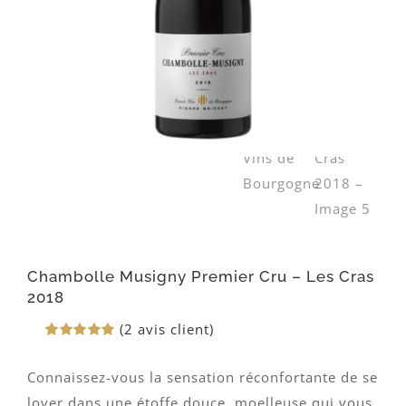
Chambolle Musigny Premier Cru – Les Cras
2018
(
2
avis client)
Noté
2
5.00
sur 5 basé
Connaissez-vous la sensation réconfortante de se
sur
notations
lover dans une étoffe douce, moelleuse qui vous
client