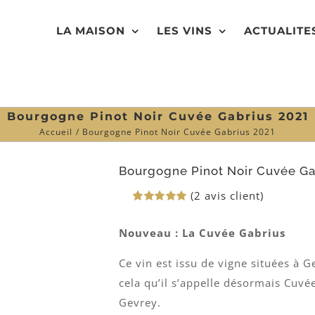
LA MAISON
LES VINS
ACTUALITE
Bourgogne Pinot Noir Cuvée Gabrius 2021
Accueil
Bourgogne Pinot Noir Cuvée Gabrius 2021
Bourgogne Pinot Noir Cuvée Ga
(
2
avis client)
Noté
2
5.00
sur 5 basé
Nouveau : La Cuvée Gabrius
sur
notations
client
Ce vin est issu de vigne situées à 
cela qu’il s’appelle désormais Cuvé
Gevrey.