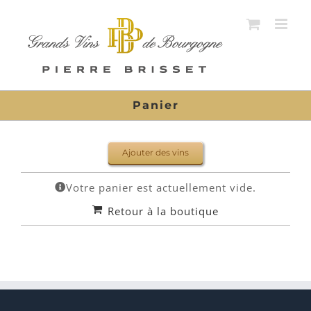
Passer
au
contenu
Panier
Ajouter des vins
Votre panier est actuellement vide.
Retour à la boutique